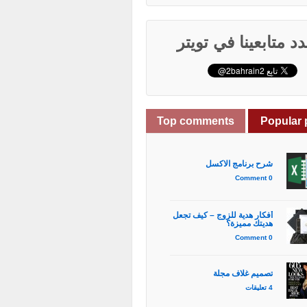
د متابعينا في تويتر
Top comments
Popular 
شرح برنامج الاكسل
0 Comment
أفكار هدية للزوج – كيف تجعل
هديتك مميزة؟
0 Comment
تصميم غلاف مجلة
4 تعليقات