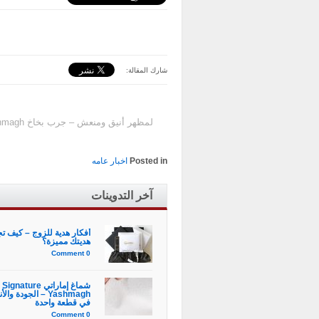
شارك المقالة:
لمظهر أنيق ومنعش – جرب بخاخ Signature Yashmagh الآن!
Posted in
اخبار عامه
آخر التدوينات
أفكار هدية للزوج – كيف ت
هديتك مميزة؟
0 Comment
شماغ إماراتي Signature
Yashmagh – الجودة وال
في قطعة واحدة
0 Comment