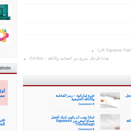
‹
هدايا للرجال بمزيج من الفخامة والأناقة – Eid Box
›
admin
أفك
ممي
جعل
غترة إماراتية – رمز الفخامة
والأناقة الخليجية
0 Comment
لماذا يجب أن يكون لديك أفضل
غتر
أناقة
شماغ أبيض من Signature
الخ
Yashmagh؟
0 Comment