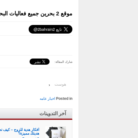
موقع 2 بحرين جميع فعاليات البحرين واخبار البحرين
شارك المقالة:
هوست
‹
Posted in
اخبار عامه
آخر التدوينات
أفكار هدية للزوج – كيف ت
هديتك مميزة؟