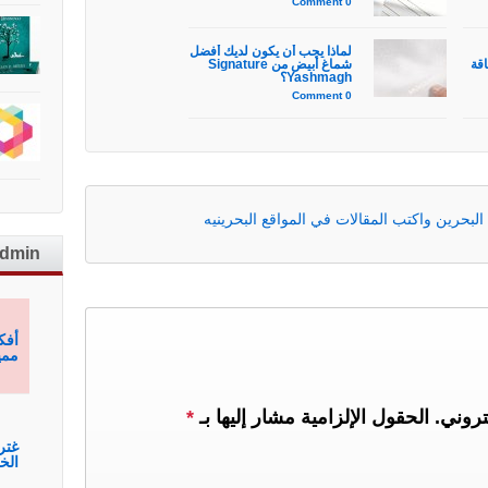
0 Comment
لماذا يجب أن يكون لديك أفضل
أناقة
شماغ أبيض من Signature
Yashmagh؟
0 Comment
البحرين واكتب المقالات في المواقع البحرينيه
admin
أفك
ممي
تروني.
الحقول الإلزامية مشار إليها بـ
*
غتر
الخ