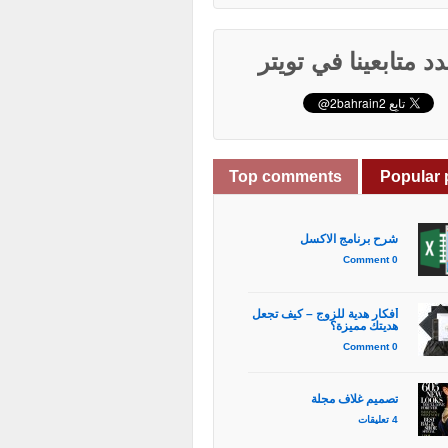
د متابعينا في تويتر
Top comments
Popular 
شرح برنامج الاكسل
0 Comment
أفكار هدية للزوج – كيف تجعل
هديتك مميزة؟
0 Comment
تصميم غلاف مجلة
4 تعليقات