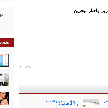
عد
posts
دومين
›
جعل
غترة إماراتية – رمز الفخامة
والأناقة الخليجية