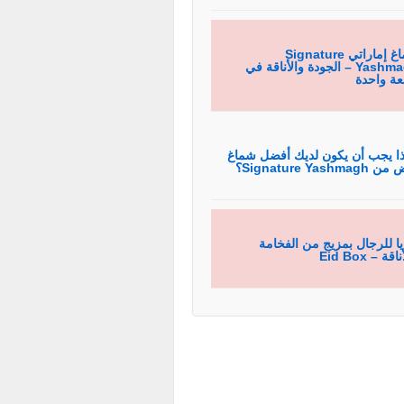
شماغ إماراتي Signature
Yashmagh – الجودة والأناقة في
ة واحدة
ذا يجب أن يكون لديك أفضل شماغ
Signature Yashmag؟
يا للرجال بمزيج من الفخامة
قة – Eid Box