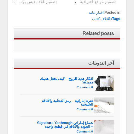
تصميم مواقع احترافيه
تصميم غلاف فيس بوك
›
‹
Posted in
اخبار عامه
Tags: #
غلاف كتاب
Related posts
آخر التدوينات
أفكار هدية للزوج – كيف تجعل هديتك
مميزة؟
0 Comment
غترة إماراتية – رمز الفخامة والأناقة
الخليجية
0 Comment
شماغ إماراتي Signature Yashmagh
– الجودة والأناقة في قطعة واحدة
0 Comment