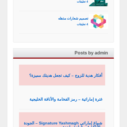
4 تعليقات
تصميم شعارات مذهله
4 تعليقات
Posts by admin
أفكار هدية للزوج – كيف تجعل هديتك مميزة؟
غترة إماراتية – رمز الفخامة والأناقة الخليجية
شماغ إماراتي Signature Yashmagh – الجودة
والأناقة في قطعة واحدة