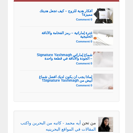
أفكار هدية للزوج – كيف تجعل هديتك
مميزة؟
0 Comment
غترة إماراتية – رمز الفخامة والأناقة
الخليجية
0 Comment
شماغ إماراتي Signature Yashmagh
– الجودة والأناقة في قطعة واحدة
0 Comment
لماذا يجب أن يكون لديك أفضل شماغ
أبيض من Signature Yashmagh؟
0 Comment
من نحن
أيه محمد - كاتبه من البحرين واكتب
المقالات في المواقع البحرينيه